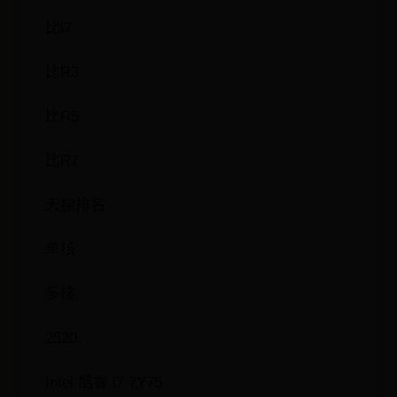
比i7
比R3
比R5
比R7
天梯排名
单核
多核
2520.
Intel 酷睿 i7 7Y75