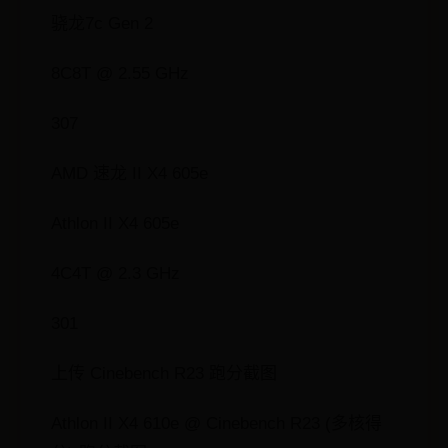
骁龙7c Gen 2
8C8T @ 2.55 GHz
307
AMD 速龙 II X4 605e
Athlon II X4 605e
4C4T @ 2.3 GHz
301
上传 Cinebench R23 跑分截图
Athlon II X4 610e @ Cinebench R23 (多核得