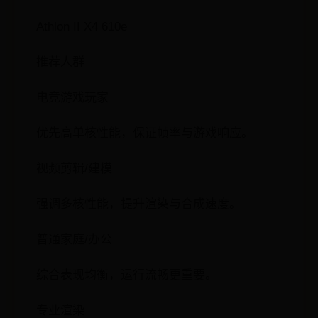
Athlon II X4 610e
推荐人群
电竞游戏玩家
优先高单核性能，保证帧率与游戏响应。
视频剪辑/建模
强调多核性能，提升渲染与合成速度。
普通家庭/办公
综合表现均衡，运行流畅更重要。
专业渲染