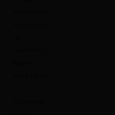
Athlon II X4 610e
4C4T @ 2.4 GHz
318
Intel 赛扬 2957U
赛扬2957U
2C2T @ 1.40 GHz
317
AMD A8 4500M
A8 4500M