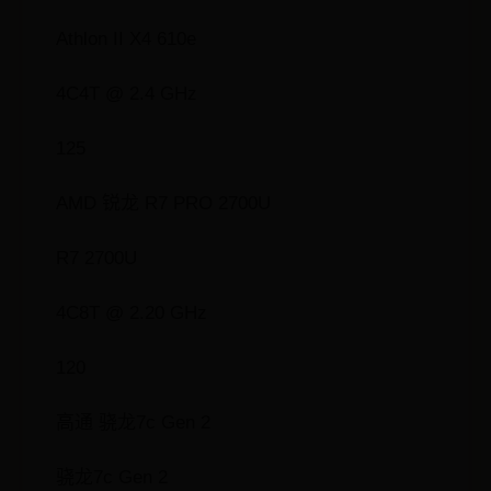
Athlon II X4 610e
4C4T @ 2.4 GHz
125
AMD 锐龙 R7 PRO 2700U
R7 2700U
4C8T @ 2.20 GHz
120
高通 骁龙7c Gen 2
骁龙7c Gen 2