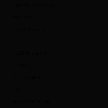
Intel 奔腾 Silver N5000
奔腾N5000
4C4T @ 1.10 GHz
484
Intel 酷睿 i5 4210M
i5 4210M
2C4T @ 2.60 GHz
483
AMD 速龙 II X4 610e