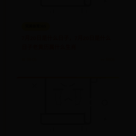
完美体育365
7月20日是什么日子，7月20日是什么
日子老黄历属什么生肖
📅 08-05
👀 5608