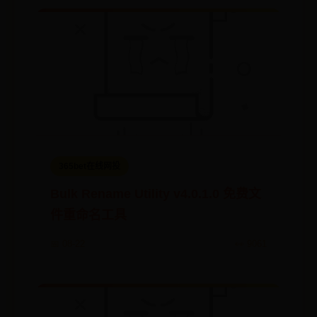
365bet在线网投
Bulk Rename Utility v4.0.1.0 免费文
件重命名工具
📅 08-22
👀 9061