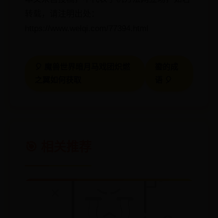
转载，请注明出处：
https://www.welqi.com/77394.html
🎈 魔兽世界暗月马戏团炽燃
鍌的成
之翼如何获取
语 🎈
🎯 相关推荐