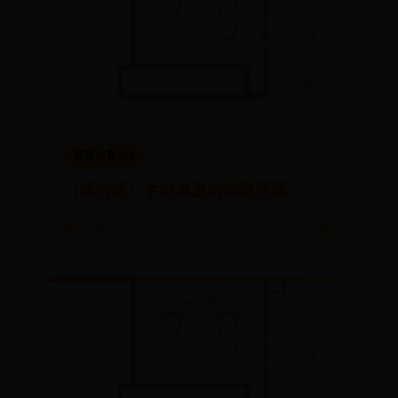
完美体育365
（通俗版）手机漫游的实现原理
📅 07-26
👀 6625