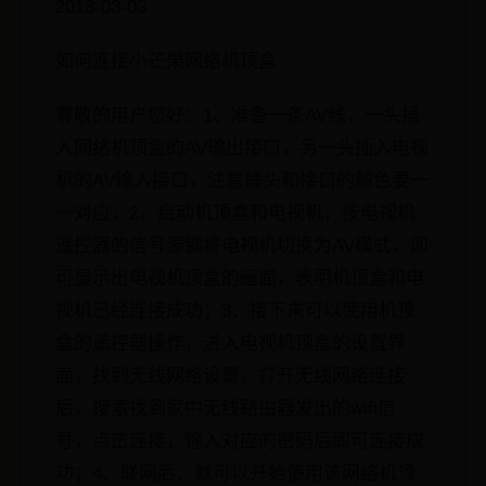
2018-03-03
如何连接小芒果网络机顶盒
尊敬的用户您好：1、准备一条AV线，一头插
入网络机顶盒的AV输出接口，另一头插入电视
机的AV输入接口，注意插头和接口的颜色要一
一对应；2、启动机顶盒和电视机；按电视机
遥控器的信号源键将电视机切换为AV模式，即
可显示出电视机顶盒的画面，表明机顶盒和电
视机已经连接成功；3、接下来可以使用机顶
盒的遥控器操作，进入电视机顶盒的设置界
面，找到无线网络设置，打开无线网络连接
后，搜索找到家中无线路由器发出的wifi信
号，点击连接，输入对应的密码后即可连接成
功；4、联网后，就可以开始使用该网络机顶