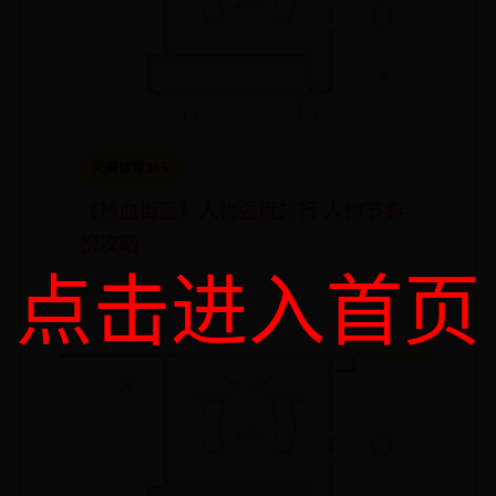
完美体育365
《热血街篮》人物强度排行 人物节奏
榜攻略
点击进入首页
📅 06-29
👀 3079