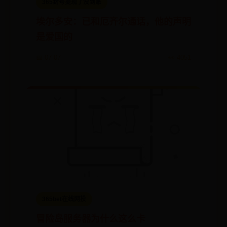
365封号提现了没到账
埃尔多安：已和厄齐尔通话，他的声明
是爱国的
📅 07-07
👀 4051
365bet在线网投
冒险岛服务器为什么这么卡