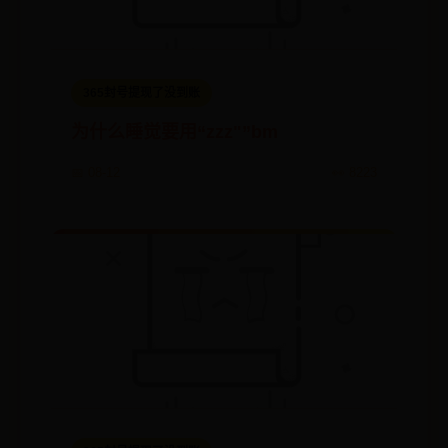
365封号提现了没到账
为什么睡觉要用“zzz"”bm
📅 08-12
👀 8223