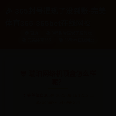
🎉 365封号提现了没到账-完美
体育365-365bet在线网投
🏠 首页
📚 365封号提现了没到账
📚 完美体育365
📚 365bet在线网投
🎊 瑞珀网络机顶盒怎么样
呢？
📁 完美体育365
📅 2025-08-16 12:12:11
✍️ admin
👀 5479
❤️ 234