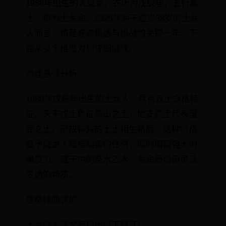
1988年出生的人属龙，农历为戊辰年，五行属
土，称为土龙命。2025年对于虚岁38岁的土龙
人而言，将是充满机遇与挑战的关键一年。下
面从多个维度为您详细解读。
命理基础分析
1988年戊辰年出生的土龙人，具有双土命格特
征。天干戊土象征高山之土，地支辰土代表湿
润之土，形成特殊的土土相生格局。这种命格
赋予属龙人稳重踏实的性格，同时暗藏强大的
爆发力。藏干中的癸水乙木，为命局增添灵活
变通的特质。
性格特质详解
土龙命人通常表现出以下特征：