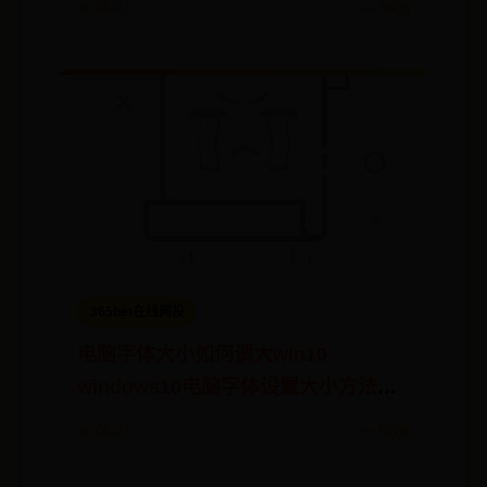
📅 06-27
👀 5605
365bet在线网投
电脑字体大小如何调大win10
windows10电脑字体设置大小方法
【详解】
📅 06-27
👀 9206