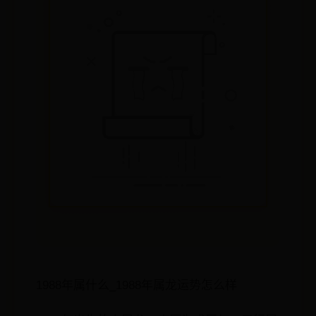
1988年属什么_1988年属龙运势怎么样