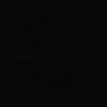
事业运程分析
3月至5月将迎来重要的事业转折期，可能涉及
岗位调整或项目接手。8月是创业或拓展业务
的黄金期。贵人运方面，属猴、属鼠、属鸡之
人可能带来重要机遇。需特别注意避免与属狗
之人产生合作纠纷。
财富管理指南
正财收入有望通过技术专利或管理岗位获得提
升。投资方面，6月和9月需格外谨慎，避免参
与高风险项目。建议建立应急资金储备，金额
以6个月生活开支为宜。