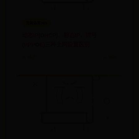
完美体育365
动态IP(DHCP)、静态IP、拨号
(PPPOE)三种上网设置区别
📅 06-27
👀 5605