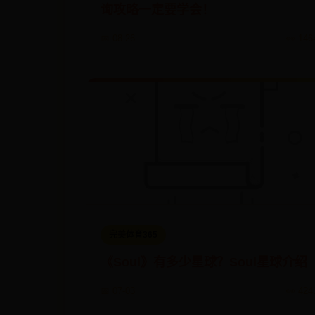
询攻略一定要学会！
📅 08-26
👀 146
完美体育365
《Soul》有多少星球？Soul星球介绍
📅 07-03
👀 424