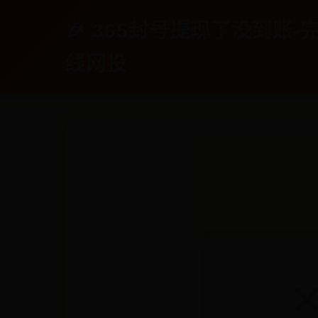
🎉 365封号提现了没到账-完
线网投