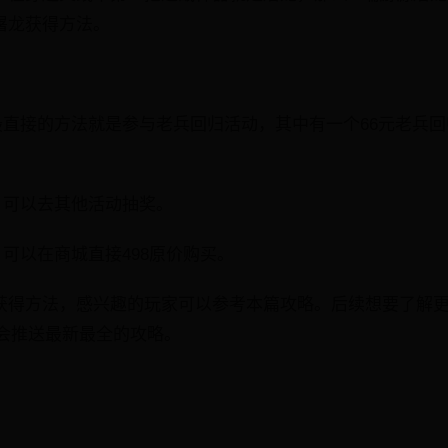
屠龙获得方法。
最直接的方法就是参与老兵回归活动，其中有一个66元老兵
，可以去其他活动抽奖。
可以在商城直接498原价购买。
龙获得方法，感兴趣的玩家可以参考本篇攻略。后续想要了解
会推送最新最全的攻略。