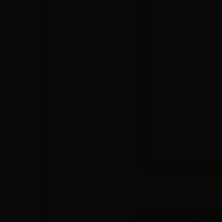
cf端游源屠龙怎么获