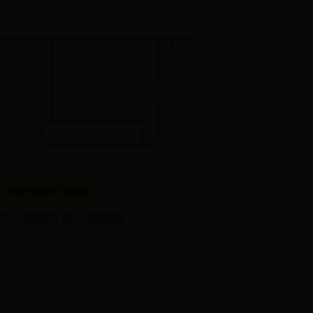
365封号提现了没到账
立体蝴蝶折纸步骤图解
📅 07-12
👀 4169