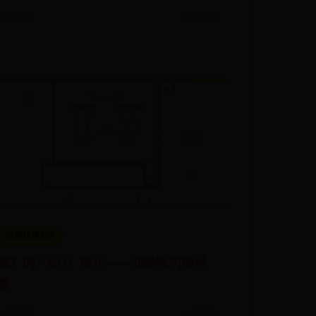
📅 08-09
👀 7079
完美体育365
漏？肉？NO！瘘也——动静脉内瘘科
普
📅 06-28
👀 7203