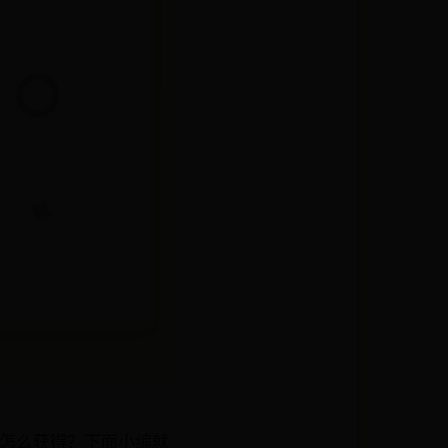
龙怎么获得？下面小编就