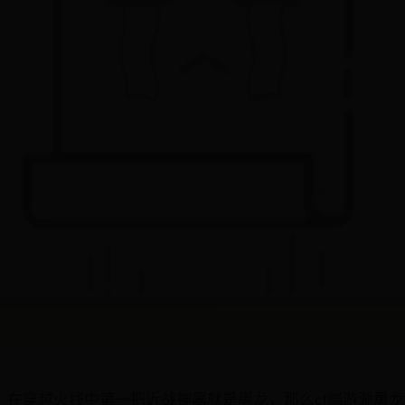
得？在穿越火线中第一把近战神器就是屠龙，那么cf端游源屠