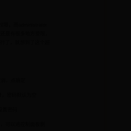
administrator
但是还是有很多地方受限，
不行了，就想到了这个超
号取消，点确定
用户登录，密码默认为空
中设置密码
户，可以进控制面板删