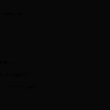
n\Winlogon
有成功提示。
密码，可以登录啦！
禁用，在命令行cmd中输