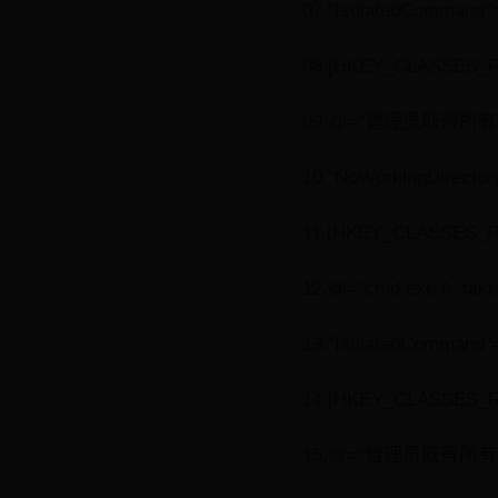
07."IsolatedCommand"="
08.[HKEY_CLASSES_RO
09.@="管理员取得所有
10."NoWorkingDirector
11.[HKEY_CLASSES_RO
12.@="cmd.exe /c takeo
13."IsolatedCommand"="
14.[HKEY_CLASSES_RO
15.@="管理员取得所有