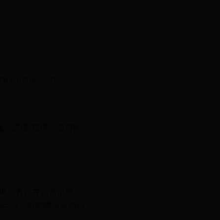
nistrators:F /t"
键，选择"管理员取得所
xx用户名，并设置了密
很多软件没法用管理员账户修