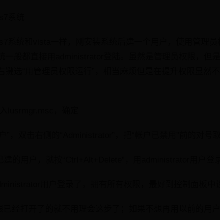
s7系统
s7系统和vista一样，刚安装系统后建一个用户，使用管理员权限，而
一般都直接用administrator登陆。虽然是管理员权限，
右键选“用管理员权限运行”，相当麻烦但是在提升权限显然
：
入lusrmgr.msc，确定
”，双击右侧的“Administrator”，把“帐户已禁用”前的对
用户，就按“Ctrl+Alt+Delete”，用administrator
ministrator用户登录了，拥有所有权限，最好到控制面板
员权限已经打开了的就不用理会这步了；如果不想再用以前的用