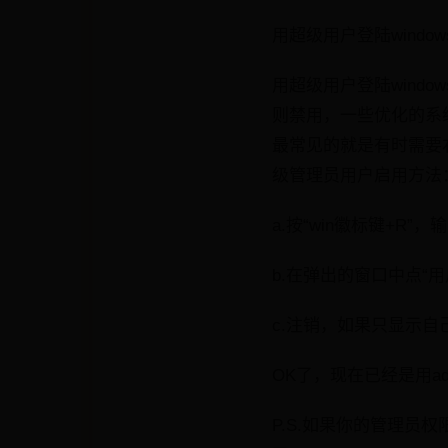
用超级用户登陆window
用超级用户登陆window
则禁用，一些优化的系统
最常见的就是有时需要
级管理员用户启用方法
a.按“win徽标键+R”，输
b.在弹出的窗口中点“用户
c.注销，如果只显示自己建的
OK了，现在已经是用ad
P.S.如果你的管理