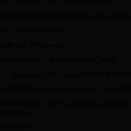
口，输入”regedit”，回车，打开了注册表程序窗口。
HINE\SOFTWARE\Microsoft\Windows NT\CurrentVersio
(k) ，名称为SpecialAccounts
ts新建 项(k)，名称为UserList
WORD (32-位)值(D) ，名称为Administrator，键值为1
t user administrator /active:yes 并回车。稍等就
到超级管理员administrator账户显示出来了！默认没有
示符窗口输入：control userpasswords2。如果想
or /active:no
超级管理员权限