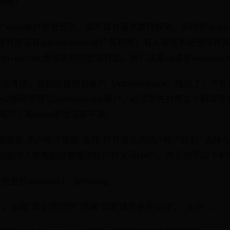
删除？
xxx帐户是管理员，却不具有最高管理权限，系统默认admini
界面没有administrator帐户名称呢？有人说在系统登陆
l+del+alt,会弹出新的登陆界面。错！这是xp或者windows
安全考虑，将超级管理员帐户（Administrator）隐藏了，不
ws7超级管理员administrator账户，必须首先启用这个超
员帐户？和vista里做法差不多。
面板里-用户帐户里面-选择”打开或关闭用户帐户控制” 去掉
电脑的人使用超级管理员帐户和关闭UAC)，然后按照以下9
陆windows7，如feilong。
，右键”命令提示符” 选择”以管理员身份运行”，”允许” 。