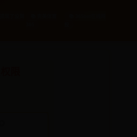
封号提现了没到
📚 完美体育
📚 365bet在线网
365
投
员权限
7