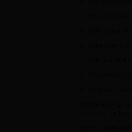
3、在打开的命令提示符窗
4、进入HKEY_LOCAL_MAC
5、右键Winlogon新建 项
6、右键SpecialAccoun
7、右键UserList新建 D
8、在命令提示符窗口输入：ne
9、注销或重启，就可以看
如果想查看用户组，在命令提
入：net user administrat
Win7旗舰版如何激活