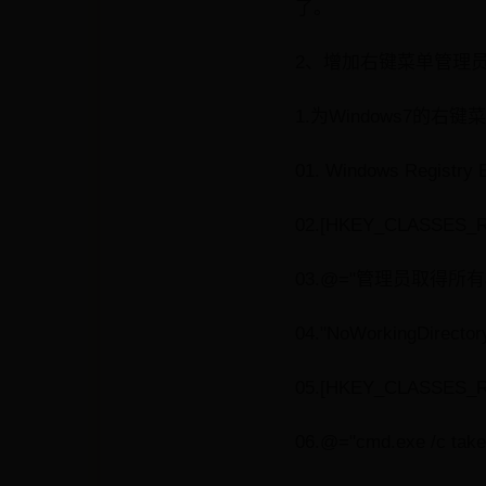
了。
2、增加右键菜单管理
1.为Windows7的
01. Windows Registry E
02.[HKEY_CLASSES_RO
03.@="管理员取得所有
04."NoWorkingDirector
05.[HKEY_CLASSES_R
06.@="cmd.exe /c takeo