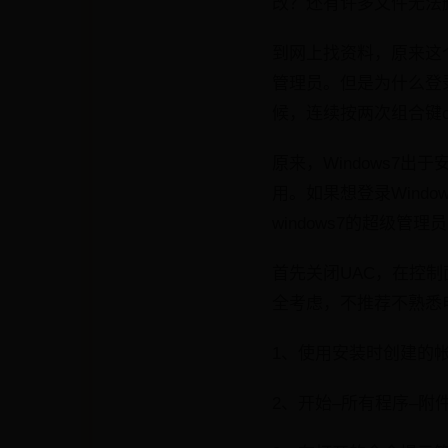
改？还有许多文件无法
到网上找资料，原来这个x
管理员。但是为什么登录
候，连续按两次组合键ctr
原来，Windows7出于
用。如果想登录Windo
windows7的超级管理
首先关闭UAC，在控制
全考虑，不推荐不熟悉
1、使用安装时创建的帐号登
2、开始–所有程序–附件