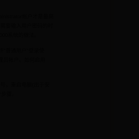
strator帐户才是最高
界面需要输入用户密码的时
2000系统的做法。
允许”普通用户”登录使
级管理员帐户。如何启用
勾号，重启电脑(出于安
个步骤。