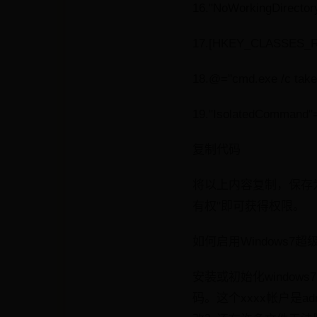
16."NoWorkingDirector
17.[HKEY_CLASSES_RO
18.@="cmd.exe /c takeow
19."IsolatedCommand"="c
复制代码
将以上内容复制，保存为
有权"即可获得权限。
如何启用Windows7超级管
安装或初始化window
码。这个xxxx帐户是a