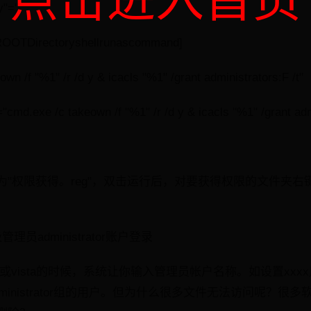
y"=""
OTDirectoryshellrunascommand]
n /f "%1" /r /d y & icacls "%1" /grant administrators:F /t"
md.exe /c takeown /f "%1" /r /d y & icacls "%1" /grant admi
"权限获得。reg"，双击运行后，对要获得权限的文件夹右
理员administrator账户登录
s7或vista的时候，系统让你输入管理员帐户名称。如设置xx
dministrator组的用户。但为什么很多文件无法访问呢？