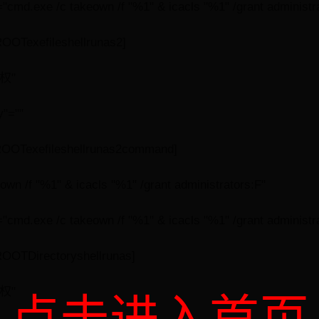
cmd.exe /c takeown /f "%1" & icacls "%1" /grant administr
OTexefileshellrunas2]
权"
y"=""
OTexefileshellrunas2command]
wn /f "%1" & icacls "%1" /grant administrators:F"
cmd.exe /c takeown /f "%1" & icacls "%1" /grant administr
OTDirectoryshellrunas]
权"
点击进入首页