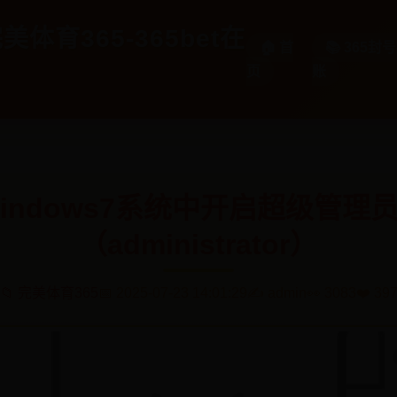
美体育365-365bet在
🏠 首
📚 365
页
账
 windows7系统中开启超级管理
（administrator）
📁 完美体育365
📅 2025-07-23 14:01:29
✍️ admin
👀 3083
❤️ 39