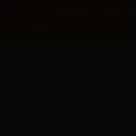
🎉 365封号提现了没到账-完
线网投
🎊