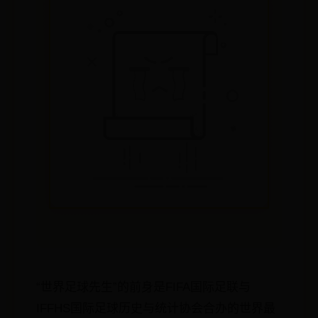
“世界足球先生”的前身是FIFA国际足联与
IFFHS国际足球历史与统计协会合办的世界最