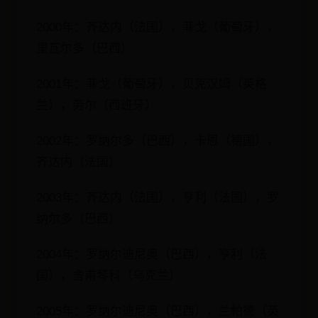
2000年：齐达内（法国），菲戈（葡萄牙），
里瓦尔多（巴西）
2001年：菲戈（葡萄牙），贝克汉姆（英格
兰），劳尔（西班牙）
2002年：罗纳尔多（巴西），卡恩（德国），
齐达内（法国）
2003年：齐达内（法国），亨利（法国），罗
纳尔多（巴西）
2004年：罗纳尔迪尼奥（巴西），亨利（法
国），舍甫琴科（乌克兰）
2005年：罗纳尔迪尼奥（巴西），兰帕德（英