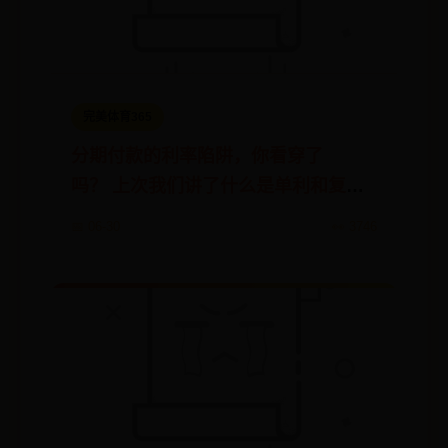
完美体育365
分期付款的利率陷阱，你看穿了
吗？ 上次我们讲了什么是单利和复
利，并说明了为什么应该用年化收益率
📅 06-30
👀 3746
来衡量投资收益。今天我们继续这个话
题，用分期付款这个例子来讲...