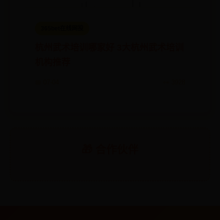
365bet在线网投
杭州武术培训哪家好 3大杭州武术培训
机构推荐
📅 07-04
👀 3928
🎁 合作伙伴