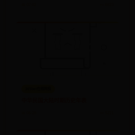
mean in Chinese
📅 07-02
👀 6823
365bet在线网投
中华民国大陆时期历史年表
📅 06-28
👀 5221