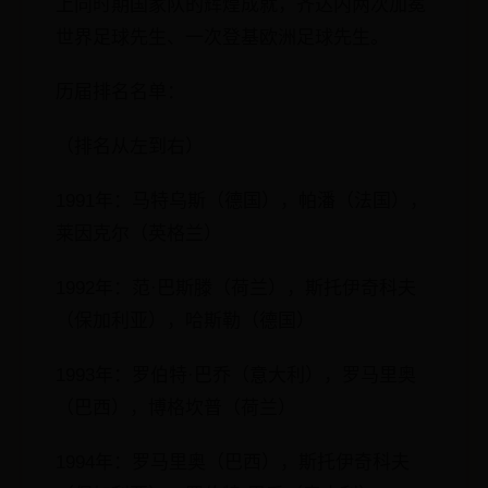
上同时期国家队的辉煌成就，齐达内两次加冕
世界足球先生、一次登基欧洲足球先生。
历届排名名单：
（排名从左到右）
1991年：马特乌斯（德国），帕潘（法国），
莱因克尔（英格兰）
1992年：范·巴斯滕（荷兰），斯托伊奇科夫
（保加利亚），哈斯勒（德国）
1993年：罗伯特·巴乔（意大利），罗马里奥
（巴西），博格坎普（荷兰）
1994年：罗马里奥（巴西），斯托伊奇科夫