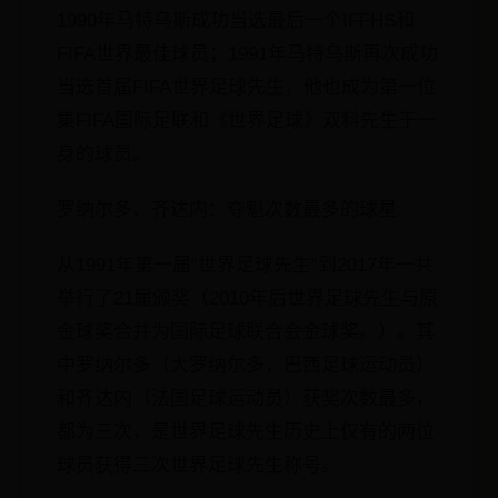
1990年马特乌斯成功当选最后一个IFFHS和
FIFA世界最佳球员；1991年马特乌斯再次成功
当选首届FIFA世界足球先生，他也成为第一位
集FIFA国际足联和《世界足球》双料先生于一
身的球员。
罗纳尔多、齐达内：夺魁次数最多的球星
从1991年第一届“世界足球先生”到2017年一共
举行了21届颁奖（2010年后世界足球先生与原
金球奖合并为国际足球联合会金球奖。）。其
中罗纳尔多（大罗纳尔多，巴西足球运动员）
和齐达内（法国足球运动员）获奖次数最多，
都为三次，是世界足球先生历史上仅有的两位
球员获得三次世界足球先生称号。