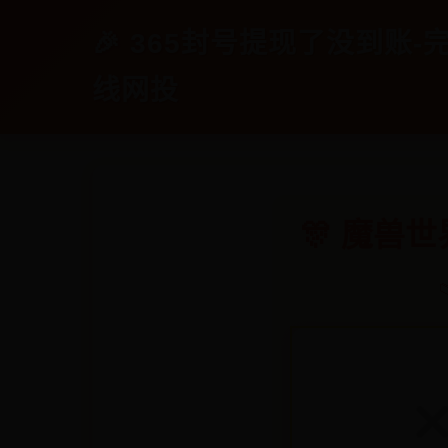
🎉 365封号提现了没到账-完
线网投
🎊 魔
