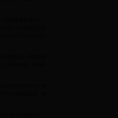
，玩家需要重新选择公
，以深入了解新阵营的背
关乎在新环境中的生存与
是纯粹的娱乐，更是情感
时应与朋友沟通，确保彼
其过程可能涉及时间与费
细考虑各方面的因素，确
推荐大家试试搜狐简单