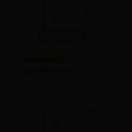
365封号提现了没到账
2.4英寸等于多少厘米
📅 07-01
👀 4987
9