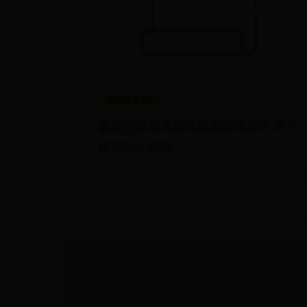
完美体育365
曼德拉亮相决赛现场出席闭幕式 数万
球迷起立鼓掌
📅 06-30
👀 382