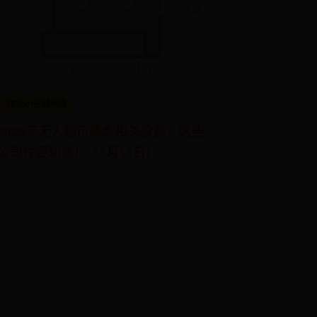
365bet在线网投
2025年无人超市概念相关股票，这些
公司你要知道！（3月18日）
📅 07-01
👀 3192