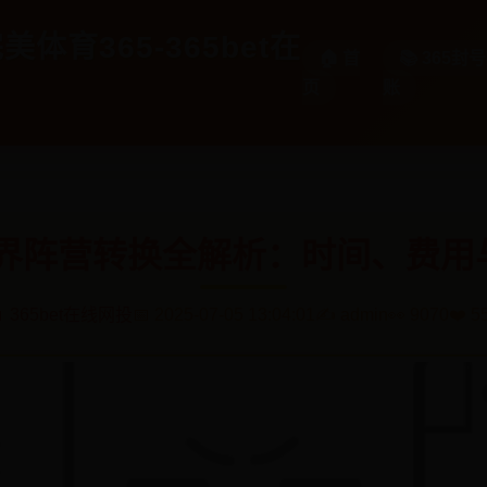
美体育365-365bet在
🏠 首
📚 365
页
账
兽世界阵营转换全解析：时间、费用
 365bet在线网投
📅 2025-07-05 13:04:01
✍️ admin
👀 9070
❤️ 5