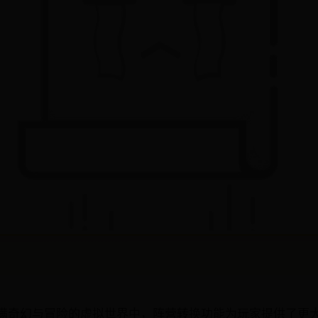
满奇幻与冒险的虚拟世界中，阵营转换功能为玩家提供了更