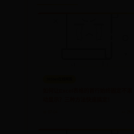
365bet在线网投
如何让Excel表格的首行始终固定不滚
动显示？三种方法快速搞定！
📅 07-04
👀 269