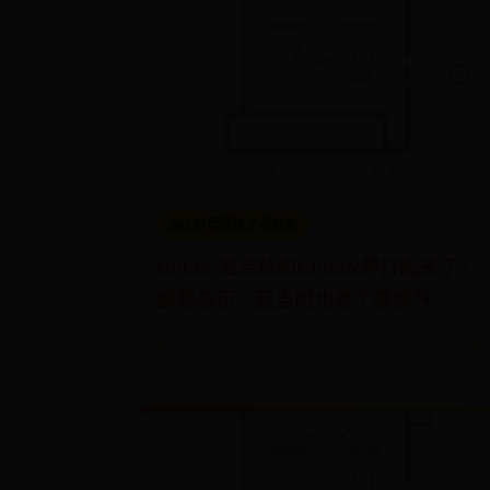
365封号提现了没到账
Dota2-差点就和ChuaN胖打起来了？
鲷哥表示：我当时也是个暴脾气
📅 07-01
👀 488