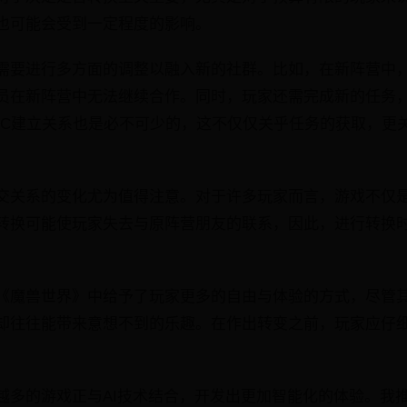
也可能会受到一定程度的影响。
需要进行多方面的调整以融入新的社群。比如，在新阵营中
员在新阵营中无法继续合作。同时，玩家还需完成新的任务
PC建立关系也是必不可少的，这不仅仅关乎任务的获取，更
交关系的变化尤为值得注意。对于许多玩家而言，游戏不仅
转换可能使玩家失去与原阵营朋友的联系，因此，进行转换
《魔兽世界》中给予了玩家更多的自由与体验的方式，尽管
却往往能带来意想不到的乐趣。在作出转变之前，玩家应仔
越多的游戏正与AI技术结合，开发出更加智能化的体验。我