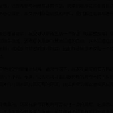
故事，还是希望与新朋友并肩作战，玩家们都能在这条冒险
仍心存疑惑，本文将对阵营转换的时间、费用和注意事项进
概念相当简单：玩家可以将角色从一个阵营（联盟或部落）
观和任务线，还直接关系到与其他玩家的互动。许多玩家选
剧情，或是获取特定的游戏内容，因此阵营转换不仅是一个
验。
营转换的时间相对短暂。通常情况下，玩家在暴雪的官方网
到几个小时。不过，处理时间可能因服务器负载的不同而有
额外的时间来适应新阵营的环境，比如重新选择公会或完成
非免费的。玩家在进行转换时需要支付一定的费用，这通常
对于决定是否转换至关重要，尤其是对于预算有限的玩家来