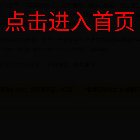
AI创作助手，可以帮助你生成游戏角色、创意美图等。通过此
点击进入首页
验。搜狐简单AI链接（免费，长按复制链接致浏览器体验，
/generate?trans=030001_pjj_0809
游戏角色生成神器，这里一分钱不花！一键生成我的AI游戏角
sohu.com/pc/generate?trans=030001_jdaiwlyx
手教程及变现案例 →返回搜狐，查看更多
球员身价变化：姆巴佩升至1.8亿欧
“世界足球先生”的发展历