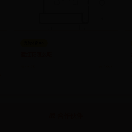
完美体育365
藏红花怎么吃
📅 06-28
👀 4850
2
🎁 合作伙伴