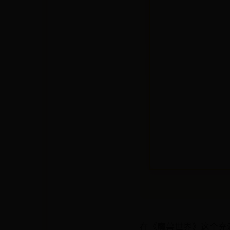
在《魔兽世界》这个充