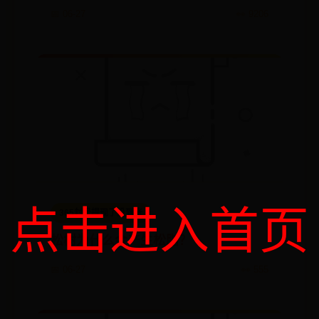
【详解】
📅 06-27
👀 9206
点击进入首页
365封号提现了没到账
松树为什么会产生松脂？
📅 06-27
👀 555