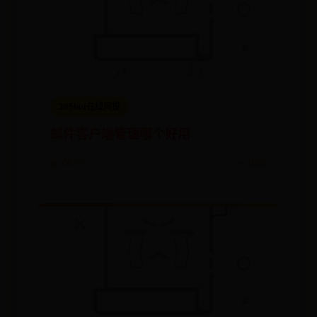
365bet在线网投
邮件客户端管理哪个好用
📅 06-27
👀 1052