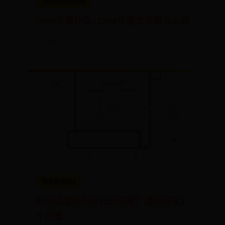
365bet在线网投
1988年属什么_1988年属龙运势怎么样
📅 06-27
👀 7107
完美体育365
如何迅速找到自己的天赋？请回答这3
个问题