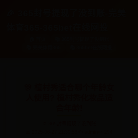
🎉 365封号提现了没到账-完美
体育365-365bet在线网投
🏠 首页
📚 365封号提现了没到账
📚 完美体育365
📚 365bet在线网投
🎊 植村秀适合哪个年龄女
人使用? 植村秀化妆品适
合年龄!
📁 365封号提现了没到账
📅 2025-06-27 21:39:58
✍️ admin
👀 294