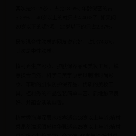
其次是20-25岁，占比13.6%; 年龄保密的占
5.26%， 40岁以上的就只占4.40%了; 如果问
20岁以下的呢?嗯，20岁以下的只占2.37%。
最多混合性肤质的网友说它好，占比74.8%，
其次是中性肤质。
植村秀生产彩妆、护肤保养品和美妆工具，锐
意揉合自然、科学与美学原素以制造时尚彩
妆、革新的肌肤防护保养品、优质的美妆工
具。植村秀的产品包装简单丰富、质地触感良
好、并蕴含淡淡幽香。
植村秀海洋深层水喷雾适合18岁以上年龄;植村
秀晶萃溢采眼部精华乳适合25岁以上年龄;植村