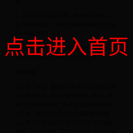
录】。
3、进入交易记录页面后，选择起止日期，点
击【高级筛选】，直接在搜索框里输入20开头
的一串数字的交易号。
点击进入首页
4、确认输入的信息无误后，即可点击确定，
也就能显示该交易流水所对应的订单。
资料拓展：
支付宝（中国）网络技术有限公司是国内的第
三方支付平台，致力于提供“简单、安全、快
速”的支付解决方案。支付宝公司从2004年建
立开始，始终以“信任”作为产品和服务的核
心。旗下有“支付宝”与“支付宝钱包”两个独立
品牌。自2014年第二季度开始成为当前全球最