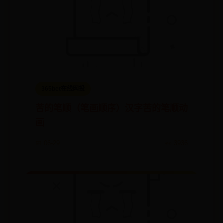
365bet在线网投
苦的笔顺（笔画顺序）汉字苦的笔顺动
画
📅 06-29
👀 3936