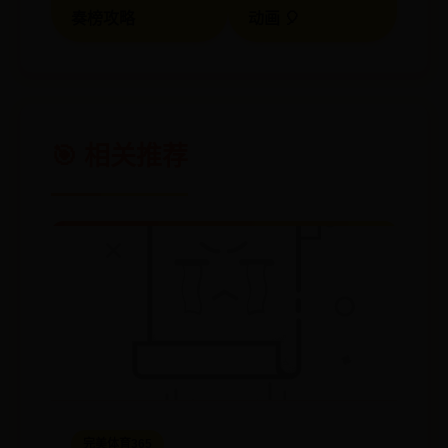
奏榜攻略
动画 🎈
🎯 相关推荐
完美体育365