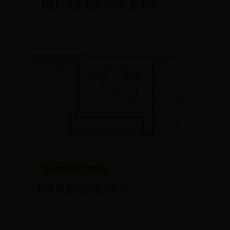
【原】汉字漫谈（八）指事字
📅 06-28
👀 9970
365封号提现了没到账
仓库管理做账怎么做账
📅 06-27
👀 1028