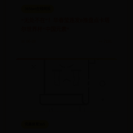
365bet在线网投
“无处不在”！华春莹连发8推盘点卡塔
尔世界杯“中国元素”
📅 06-28
👀 7191
完美体育365