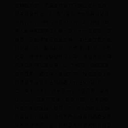
这种服务的。而且支付宝为了防止客户盗刷，
都关联身份证。3、支付宝刷流水换种说法是
洗钱行为，洗钱行为是犯法的。4、根据《中
华人民共和国刑法》第一百九十一条规定：洗
钱罪，是指明知是毒品犯罪、黑社会性质的组
织犯罪、贪污贿赂犯罪、恐怖活动犯罪、走私
犯罪、破坏金融管理秩序犯罪、金融诈骗犯罪
的违法所得及其收益。5、为掩饰、隐瞒其来
源和性质，通过存入金融机构、投资或者上市
流通等手段使非法所得收入合法化的行为。
二、关于流水1、流水是一个汉语词语，读音
liú shuǐ ，流水在商业上指营业额，也可指银
行账户的资金出入账目。2、流水即商业上指
的营业额，就是只有你的产品或是商品在交易
中的总量金额，这个指标是不除去如进货或是