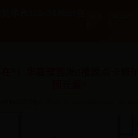
美体育365-365bet在
🏠 首
📚 365
页
账
处不在”！华春莹连发8推盘点卡塔
国元素”
 365bet在线网投
📅 2025-06-28 01:14:24
✍️ admin
👀 7191
❤️ 2