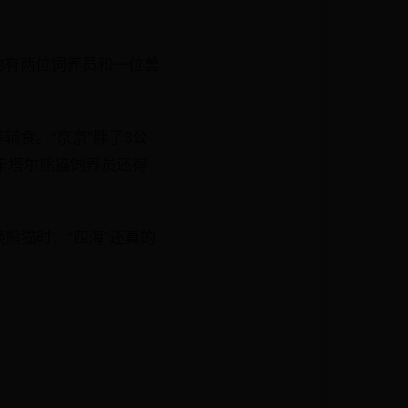
也有两位饲养员和一位兽
食。“京京”胖了3公
卡塔尔熊猫饲养员还得
熊猫时，“四海”还真的