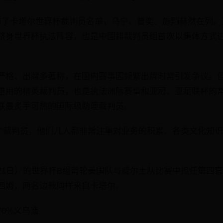
布了卡塔尔世界杯裁判员名单，马宁、曹奕、施翔赫然在列。
跻身世界杯执法阵容，也是中国籍裁判员组首次以集体方式
严格、出牌多著称，在国内赛事因频繁出牌时常引发争议。
重用的精英裁判员，也是执法洲际赛事和亚冠、亚足联杯的
联最炙手可热的国际级助理裁判员。
代”裁判员，他们几人都非常注重对业务的积累、各类文化知
。
21日）的世界杯B组首轮美国队与威尔士队比赛中担任第四
西姆，两名边裁同样来自卡塔尔。
0%义乌造