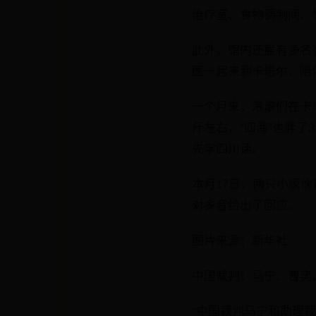
治疗室、食物调制间、
此外，馆内还雇有多名
医一起来到卡塔尔，陪
一个月来，滚滚们在卡
斤左右，“四海”也胖
先学四川话。
本月17日，两只小家
对乡音给出了回应。
图片来源：新华社
中国裁判：马宁、曹奕
“中国裁判马宁和助理