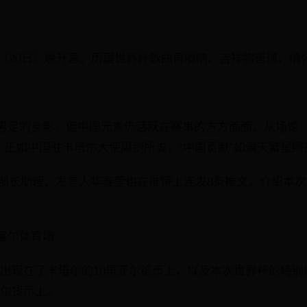
今（20日）晚开幕。历届世界杯歌曲再唱响、吉祥物重现，情
男足的身影，但中国元素仍活跃在赛事的方方面面。从场馆
猫，正如中国驻卡塔尔大使周剑所说，“中国贡献”如满天繁星
部部长助理、发言人华春莹也在推特上连发8条推文，介绍本次
塞尔体育场
出现在了卡塔尔的10里亚尔纸币上，以及本次世界杯的特别版
塔尔货币上。