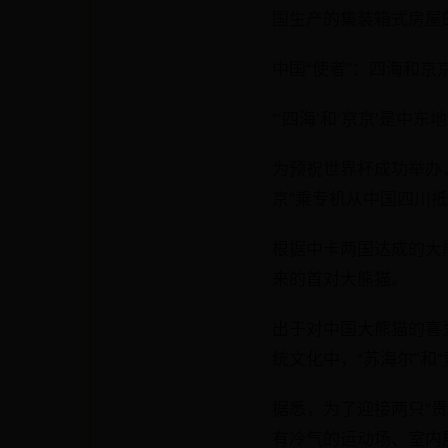
国生产的集装箱式房屋
中国“使者”：四海和京
“‘四海’和‘京京’是中
为预祝世界杯成功举办，
京”乘专机从中国四川
根据中卡两国达成的大
来的首对大熊猫。
出于对中国大熊猫的喜爱
统文化中，“苏海尔”和
据悉，为了迎接两只“贵
有冷气的运动场、室内