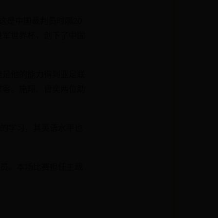
这是中国裁判员时隔20
进军世界杯，创下了中国
但是他的能力得到亚足联
常客。施翔、曹奕两位助
识的学习，其英语水平也
官员。本场比赛担任主裁