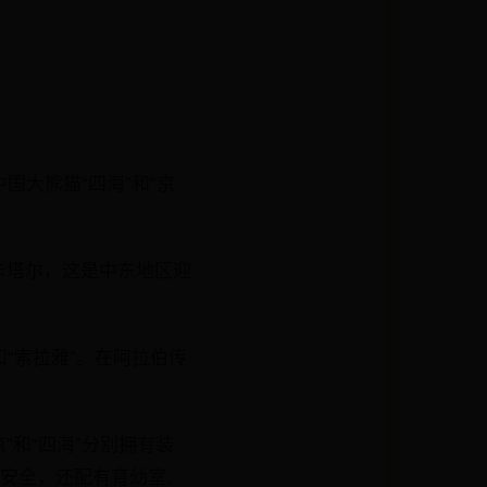
国大熊猫“四海”和“京
卡塔尔，这是中东地区迎
和“索拉雅”。在阿拉伯传
”和“四海”分别拥有装
疗安全，还配有育幼室、