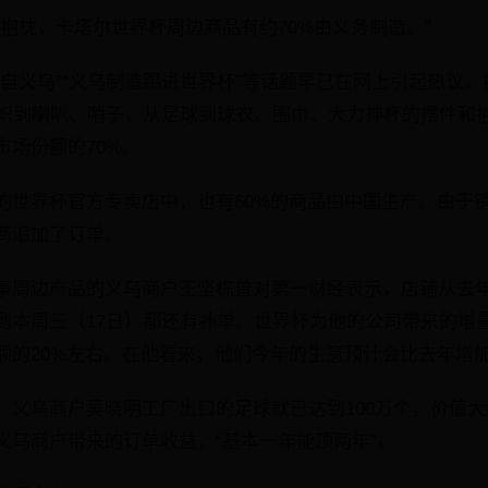
抱枕，卡塔尔世界杯周边商品有约70%由义务制造。”
来自义乌”“义乌制造踢进世界杯”等话题早已在网上引起热议
旗帜到喇叭、哨子，从足球到球衣、围巾、大力神杯的摆件和抱
市场份额的70%。
的世界杯官方专卖店中，也有60%的商品由中国生产。由于
商追加了订单。
事周边产品的义乌商户王坚栋曾对第一财经表示，店铺从去
本周三（17日）都还有补单。世界杯为他的公司带来的增量在1
额的20%左右。在他看来，他们今年的生意预计会比去年增加
义乌商户吴晓明工厂出口的足球就已达到100万个，价值大约
义乌商户带来的订单收益，“基本一年能顶两年”。