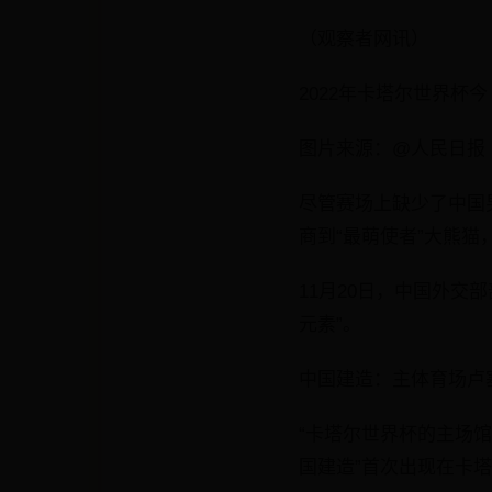
（观察者网讯）
2022年卡塔尔世界杯
图片来源：@人民日报
尽管赛场上缺少了中国
商到“最萌使者”大熊
11月20日，中国外交
元素”。
中国建造：主体育场卢
“卡塔尔世界杯的主场馆
国建造”首次出现在卡