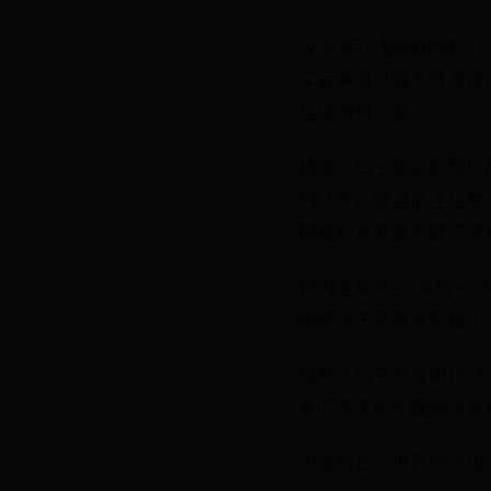
今年5月，国际足联公
年后再度以裁判员身份
足球的新纪录。
其中，马宁执法风格以
的认可，是目前亚足联
理裁判员亦是目前亚足
作为当年本土“年轻一
始终处于较高水平线上
据悉，马宁将在明日（
判的是卡塔尔裁判员贾
中国制造：世界杯周边7