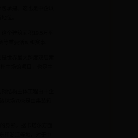
总包承建。这也是中企以
断地位。
个建筑面积19.5万平
决赛等重要活动和赛事。
它是世界最大跨度双层索
界杯主场馆项目，也是中
的钢结构主体工程由中企
为该球场70%是由集装箱
企的身影。据卡塔尔方面
东和浙江等地。对于中