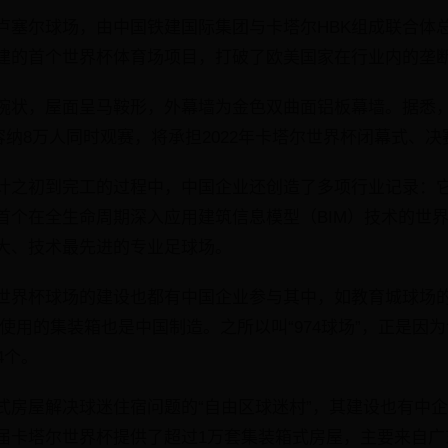
卢塞尔球场，由中国铁建国际集团与卡塔尔HBK组成联合体
建的首个世界杯体育场项目，打破了欧美国家在行业内的垄
碗状，屋面呈马鞍形，外幕墙为金色双曲面铝板幕墙。据悉，这
容纳8万人同时观赛，将承担2022年卡塔尔世界杯闭幕式、
计之初到完工的过程中，中国企业还创造了多项行业记录：
首个在全生命周期深入应用建筑信息模型（BIM）技术的世
大、技术最先进的专业足球场。
世界杯球场的建设也都有中国企业参与其中，如教育城球场
”所使用的集装箱也是中国制造。之所以叫“974球场”，正是因
4个。
式房屋解决球迷住宿问题的“自由区球迷村”，其建设也有中
届卡塔尔世界杯提供了超过1万套集装箱式房屋，主要来自广