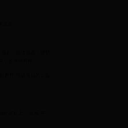
怀满满！
、裁判、周边商品、赞助
照亮了这场世界杯。
世界杯“随处可见的中国
纪念钞上。”这是“中