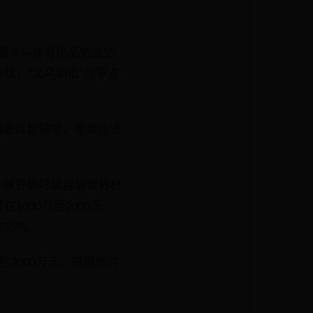
。据义乌体育用品协会估
枕，“义乌制造”几乎占
销量远超预期，专卖店还
年就开始陆续接到世界杯
000万至2000万
30%。
2000万元。根据他的