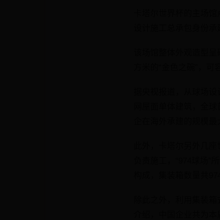
卡塔尔世界杯的主场馆
设计施工总承包身份承
该场馆整体外观造型呈
方米的“金色之碗”，可
据央视报道，从球场设
网屋面单体建筑，全球
企在海外承建的规模最
此外，卡塔尔另外几座
负责施工，“974球场
构成，集装箱数量共97
除此之外，利用集装箱
介绍，中国企业共为本