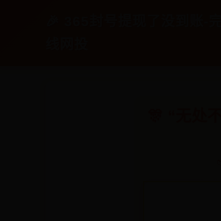
🎉 365封号提现了没到账-完
线网投
🎊 “无
