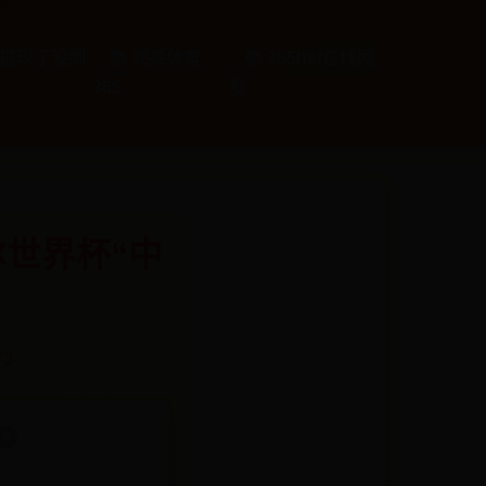
封号提现了没到
📚 完美体育
📚 365bet在线网
365
投
尔世界杯“中
73