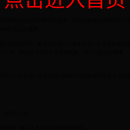
竹子保鲜室、安全监控室等。
有照顾熊猫经验的饲养员和兽医，中国大熊猫保护研究中心
伴他们度过过渡期。
塔尔适应得很好，能吃到从四川运来的竹子，以及玉米面饼等辅
了3公斤多。中国驻卡塔尔大使周剑透露，为了让国宝听得懂，
伙首度与公众见面。当来自四川的新华社记者试图用家乡话召唤
、施翔三人组
裁判施翔、曹奕入选卡塔尔世界杯裁判员。”