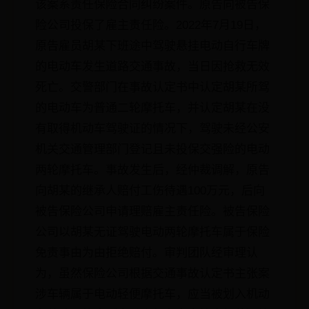
该案系责任保险合同纠纷案件。原告向被告保
险公司投保了雇主责任险。2022年7月19日，
原告雇员胡某下班途中驾驶悬挂电动自行车牌
的电动车发生道路交通事故，当日因抢救无效
死亡。交警部门在事故认定书中认定胡某所驾
的电动车为普通二轮摩托车，并认定胡某在没
有取得机动车驾驶证的情况下，驾驶未经公安
机关交通管理部门登记且未投保交强险的电动
两轮摩托车。事故发生后，经仲裁调解，原告
向胡某的继承人赔付工伤待遇100万元，后向
被告保险公司申请理赔雇主责任险。被告保险
公司以胡某无证驾驶电动两轮摩托车属于保险
免责事由为由拒绝赔付。审判团队经审理认
为，虽然保险公司根据交通事故认定书主张案
涉车辆属于电动轻便摩托车，应当被划入机动