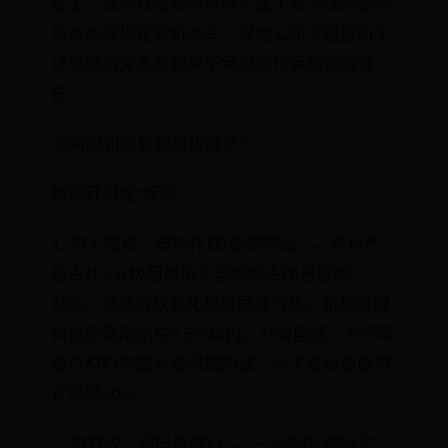
综上，法院认定案涉车辆不属于案涉保险合同
免责条款规定的机动车，保险公司不能援引无
证驾驶的免责条款免予承担赔付保险金的责
任。
03新规如何斩断事故链条？
新规针对性“拆弹”：
1. 防火阻燃：塑料件成“助燃帮凶” → 新标严
控占比+分级阻燃旧车塑料件占比普遍超
15%，燃烧释放氰化氢等剧毒气体。新规将塑
料总质量限制在5.5%以内，并对座椅、外壳等
部位材料实施分级阻燃测试，火灾蔓延速度预
计降低60%。
2. 防篡改：解码器横行 → 三大部件“硬锁定”