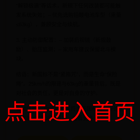
“解锁极速”等话术，新规下任何改装都可能触
发系统失效；– 优先选购铅酸电池车型（重量
≤63kg），兼顾安全与续航。
3. 主动防御配置：– 加装后视镜（新规鼓
励）、胎压监测；– 家用车建议保留北斗模
块。
结语：新国标不是“紧箍咒”，而是生命“保险
绳”。25km/h的限速与63kg的重量背后，既是
对社会的责任，更是对自身的守护。
点击进入首页
互动话题： 你的电动车符合新国标吗？评论区
晒车龄+车型返回搜狐，查看更多