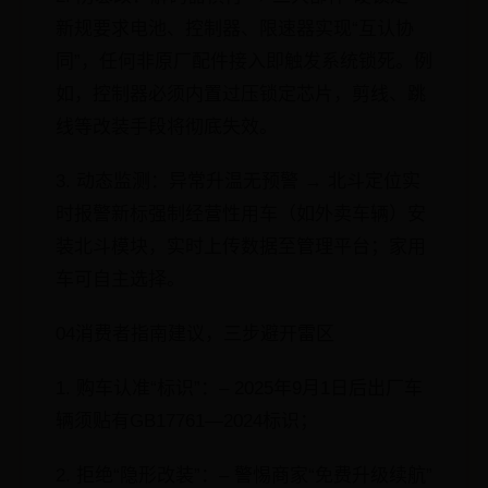
新规要求电池、控制器、限速器实现“互认协
同”，任何非原厂配件接入即触发系统锁死。例
如，控制器必须内置过压锁定芯片，剪线、跳
线等改装手段将彻底失效。
3. 动态监测：异常升温无预警 → 北斗定位实
时报警新标强制经营性用车（如外卖车辆）安
装北斗模块，实时上传数据至管理平台；家用
车可自主选择。
04消费者指南建议，三步避开雷区
1. 购车认准“标识”：– 2025年9月1日后出厂车
辆须贴有GB17761—2024标识；
2. 拒绝“隐形改装”：– 警惕商家“免费升级续航”