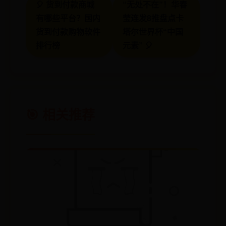
🎈 货到付款商城
“无处不在”！华春
有哪些平台？国内
莹连发8推盘点卡
货到付款购物软件
塔尔世界杯“中国
排行榜
元素” 🎈
🎯 相关推荐